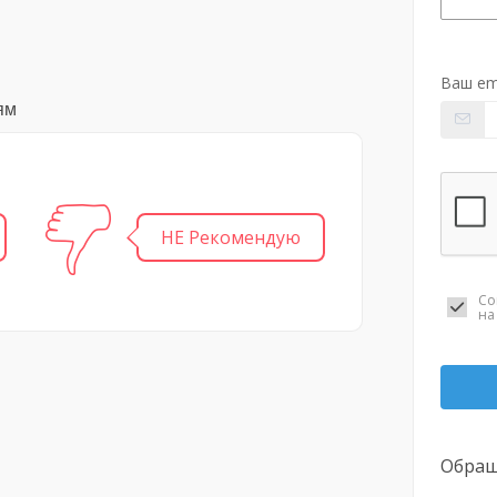
Ваш em
ям
НЕ Рекомендую
Со
н
Обращ