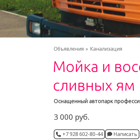
Объявления
Канализация
Мойка и во
сливных ям
Оснащенный автопарк професси
3 000 руб.
+7 928 602-80-44
Написать