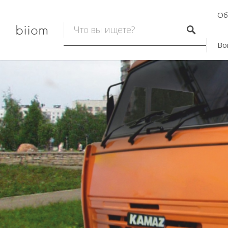
Об
biiom
Во