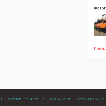
Фотог
Кана
ия
Добавить объявление
Мой аккаунт
Условия и докуме