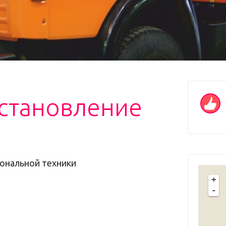
сстановление
ональной техники
+
-