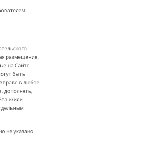
зователем
ательского
ая размещение,
ые на Сайте
огут быть
 вправе в любое
, дополнять,
йта и/или
отдельным
но не указано