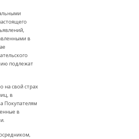
иальными
настоящего
ъявлений,
авленными в
ае
ательского
нию подлежат
о на свой страх
иц, в
 а Покупателям
щенные в
и.
посредником,