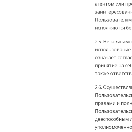
агентом или пр
заинтересован
Пользователями
исполняются бе
2.5. Независим
использование
означает согла
принятие на се
также ответств
2.6. Осуществл
Пользовательск
правами и пол
Пользовательск
дееспособным 
уполномоченног