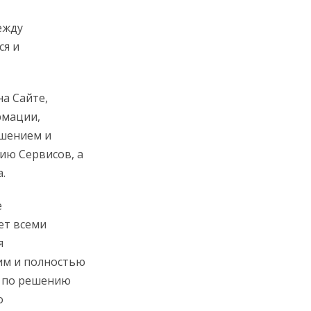
ежду
ся и
на Сайте,
рмации,
ашением и
ию Сервисов, а
.
е
ет всеми
я
им и полностью
м по решению
о