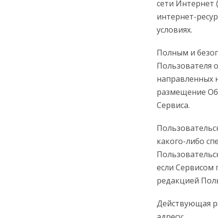
сети Интернет 
интернет-ресур
условиях.
Полным и безо
Пользователя о
направленных н
размещение Объ
Сервиса.
Пользовательск
какого-либо сп
Пользовательск
если Сервисом 
редакцией Поль
Действующая р
адресу: