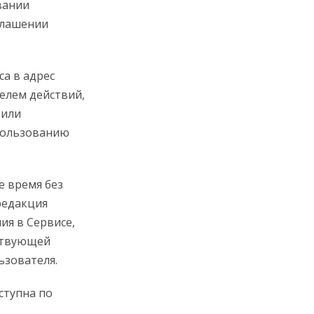
вании
оглашении
а в адрес
елем действий,
 или
спользованию
е время без
редакция
ия в Сервисе,
йствующей
ьзователя.
ступна по