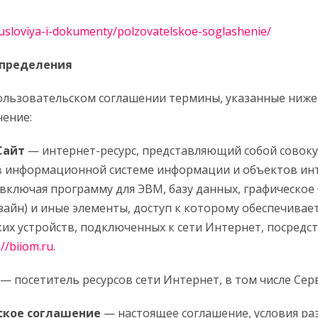
/usloviya-i-dokumenty/polzovatelskoe-soglashenie/
определения
ользовательском соглашении термины, указанные ниже
ение:
Сайт
— интернет-ресурс, представляющий собой совок
в информационной системе информации и объектов ин
 включая программу для ЭВМ, базу данных, графическо
зайн) и иные элементы, доступ к которому обеспечивает
их устройств, подключенных к сети Интернет, посредс
://biiom.ru
.
— посетитель ресурсов сети Интернет, в том числе Серв
ское соглашение
— настоящее соглашение, условия р