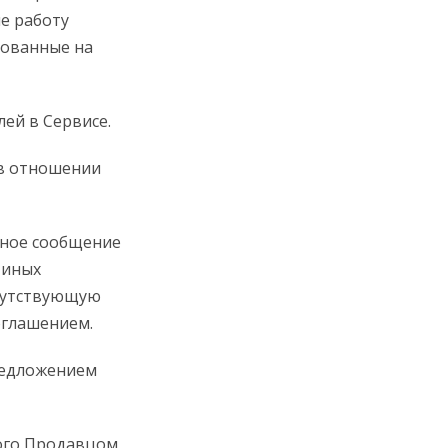
е работу
кованные на
ей в Сервисе.
 в отношении
ное сообщение
 иных
опутствующую
оглашением.
редложением
ого Продавцом