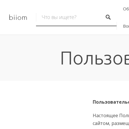
Об
biiom
Во
Пользо
Пользователь
Настоящее Пол
сайтом, размеще