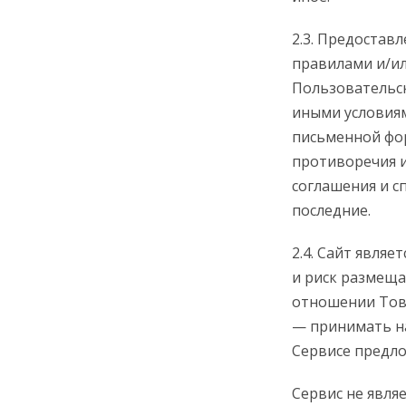
2.3. Предостав
правилами и/и
Пользовательск
иными условия
письменной фор
противоречия и
соглашения и 
последние.
2.4. Сайт явля
и риск размеща
отношении Тов
— принимать на
Сервисе предло
Сервис не явля