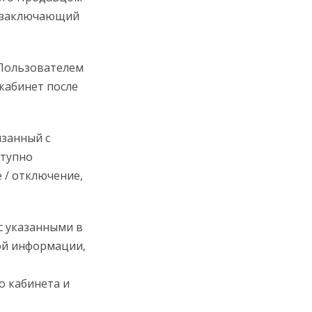
и заключающий
 Пользователем
 кабинет после
язанный с
ступно
 / отключение,
с указанными в
ой информации,
о кабинета и