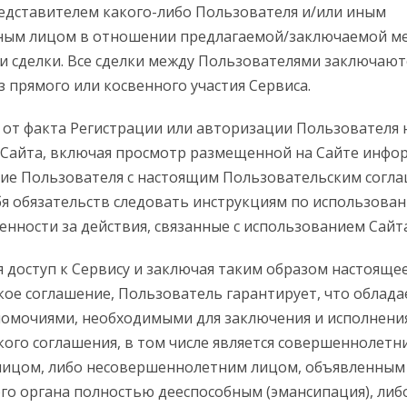
едставителем какого-либо Пользователя и/или иным
ным лицом в отношении предлагаемой/заключаемой м
 сделки. Все сделки между Пользователями заключают
з прямого или косвенного участия Сервиса.
о от факта Регистрации или авторизации Пользователя 
 Сайта, включая просмотр размещенной на Сайте инфо
сие Пользователя с настоящим Пользовательским согл
бя обязательств следовать инструкциям по использован
енности за действия, связанные с использованием Сайта
яя доступ к Сервису и заключая таким образом настояще
ое соглашение, Пользователь гарантирует, что облада
номочиями, необходимыми для заключения и исполнени
ого соглашения, в том числе является совершеннолетн
лицом, либо несовершеннолетним лицом, объявленны
о органа полностью дееспособным (эмансипация), либ