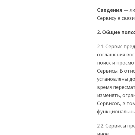
Сведения
— лю
Сервису в связ
2. Общие поло
2.1. Сервис пр
соглашения вос
поиск и просмо
Сервисы. В отн
установлены до
время пересмат
изменять, огра
Сервисов, в то
функциональны
2.2. Сервисы п
иное.