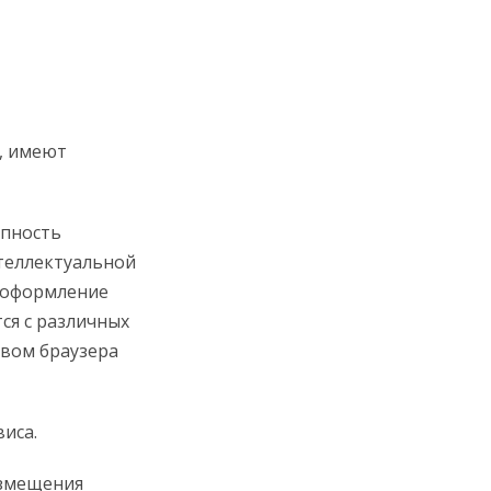
, имеют
упность
теллектуальной
е оформление
ся с различных
твом браузера
иса.
азмещения