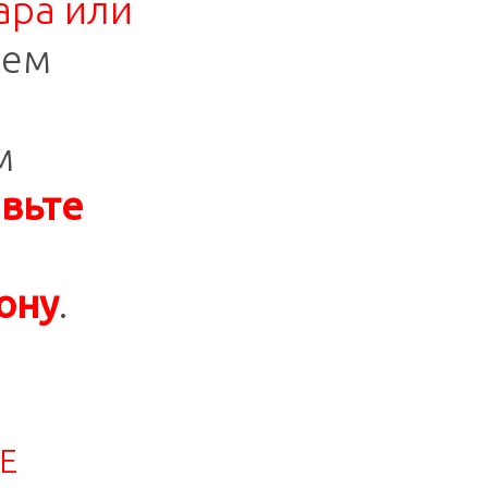
ара или
шем
м
авьте
ону
.
Е