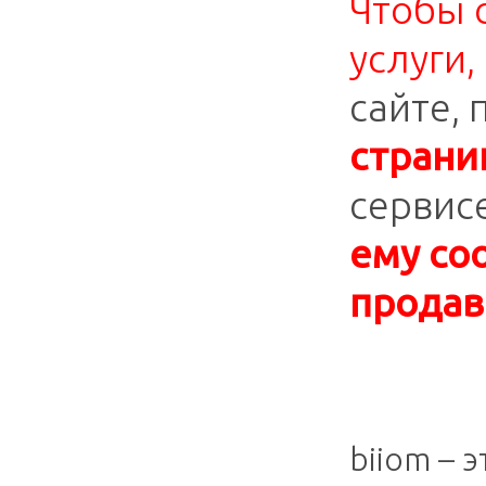
Чтобы 
услуги,
сайте,
страни
сервис
ему со
продав
biiom – 