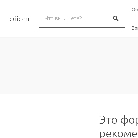
Об
biiom
Во
Это фор
рекоме