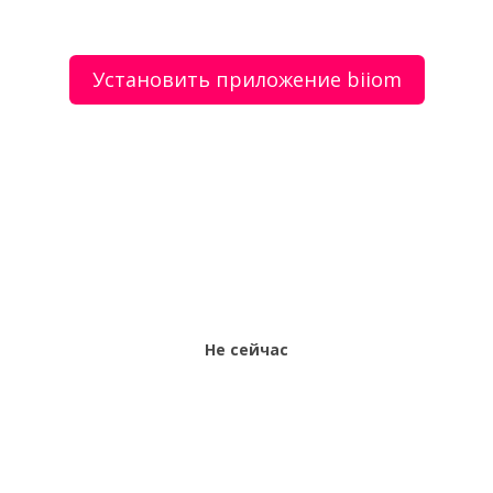
Установить приложение biiom
О сервисе
Объявления
Добавить объявление
Мой аккаунт
Условия и документы
Цены
Контакты
Рекомендательный сервис товаров и услуг.
Использование сайта biiom означает согласие с
пользовательским соглашением.
Политика обработки персональных данных
Оплата услуг сервиса biiom означает согласие с
офертой.
Не сейчас