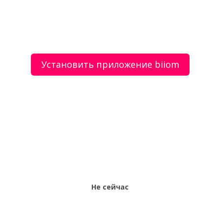
Повар на дому 1 раз в неделю
Установить приложение biiom
О сервисе
Объявления
Добавить объявление
Мой аккаунт
Условия и документы
Цены
Контакты
Рекомендательный сервис товаров и услуг.
Использование сайта biiom означает согласие с
пользовательским соглашением.
Политика обработки персональных данных
Оплата услуг сервиса biiom означает согласие с
офертой.
Не сейчас