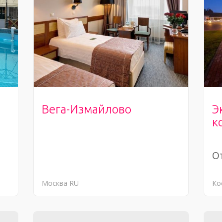
Вега-Измайлово
Э
к
От
Москва
RU
Ко