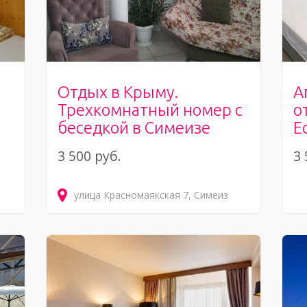
Отдых в Крыму.
А
Трехкомнатный номер с
о
беседкой в Симеизе
Е
3 500 руб.
3 
улица Красномаякская
7
Симеиз