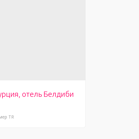
урция, отель Белдиби
мер
TR