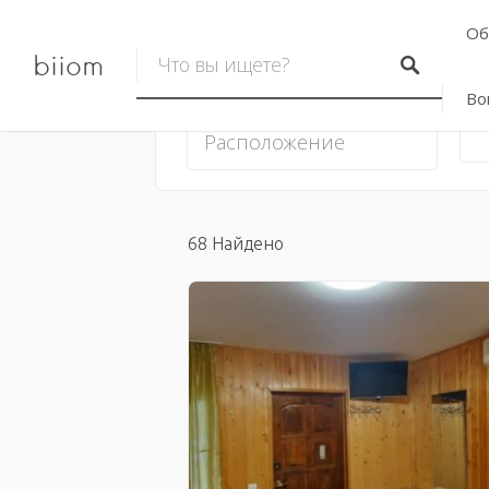
Об
biiom
Во
68
Найдено