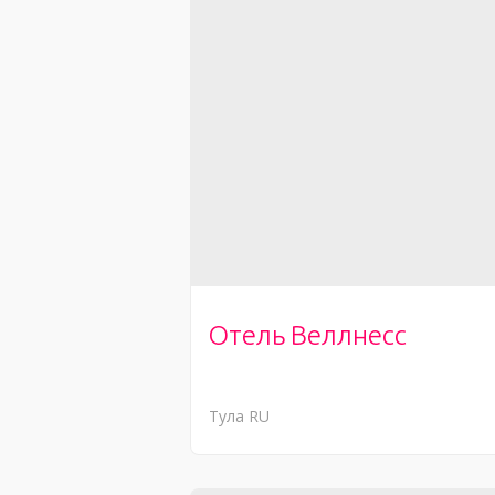
Отель Веллнесс
Тула
RU