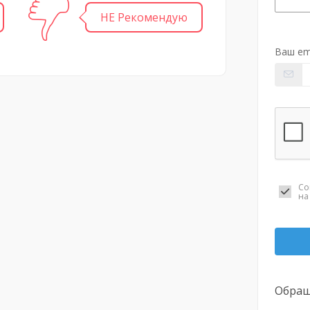
НЕ Рекомендую
Ваш em
Со
н
Обращ