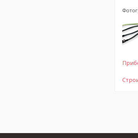
Фотог
Приб
Стро