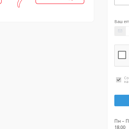
Ваш em
Со
н
Пн – Пт
18.00