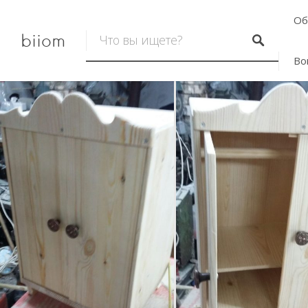
Об
biiom
Во