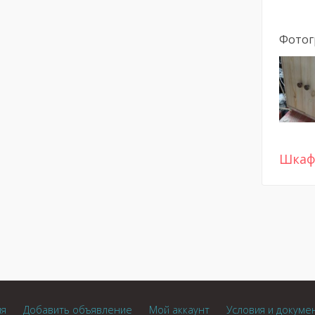
Фотог
Шкаф
ия
Добавить объявление
Мой аккаунт
Условия и докуме