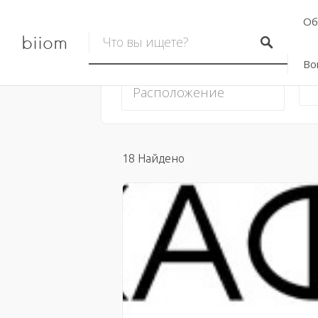
Об
biiom
Во
18
Найдено