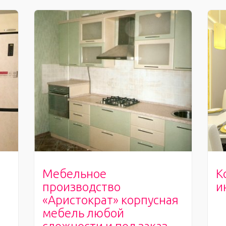
Мебельное
К
производство
и
«Аристократ» корпусная
мебель любой