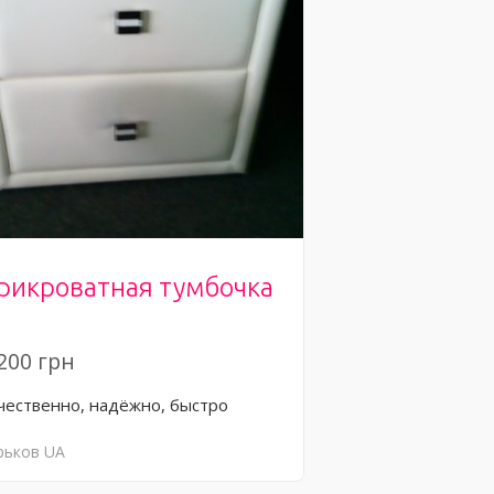
рикроватная тумбочка
200 грн
чественно, надёжно, быстро
рьков
UA