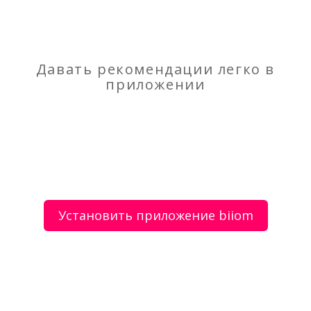
Экзотическая рыбалка на Ориноко (Венесуэла).
6дн/5н.
Репетитор математики в Климовске
Давать рекомендации легко в
приложении
О сервисе
Объявления
Добавить объявление
Мой аккаунт
Условия и документы
Цены
Контакты
Установить приложение biiom
Рекомендательный сервис товаров и услуг.
Использование сайта biiom означает согласие с
пользовательским соглашением.
Политика обработки персональных данных
Оплата услуг сервиса biiom означает согласие с
офертой.