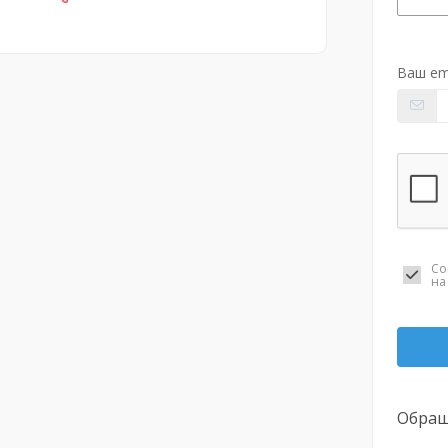
Ваш em
Со
н
Обращ