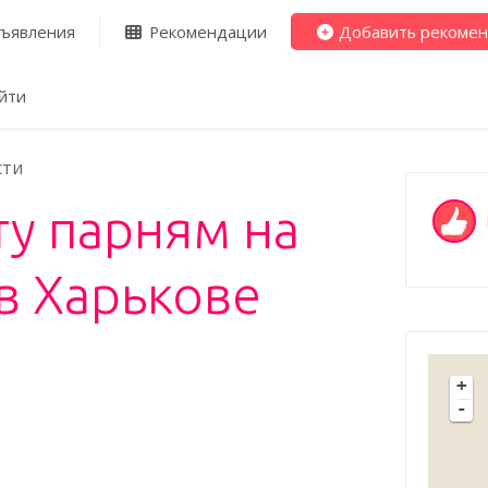
ъявления
Рекомендации
Добавить рекоме
йти
сти
у парням на
в Харькове
+
-