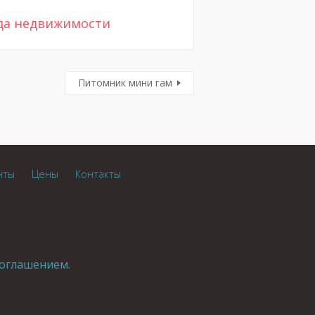
да недвижимости
Питомник мини гам
нты
Цены
Контакты
оглашением.
.