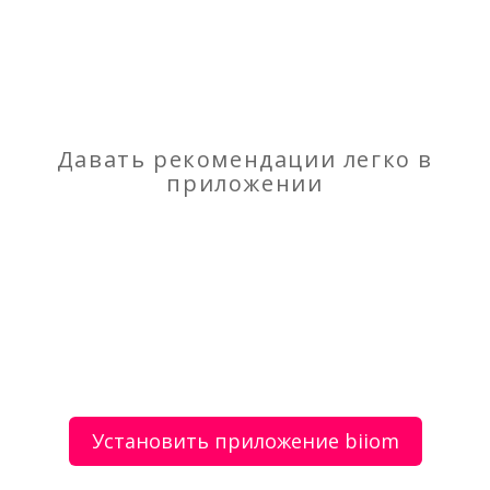
Отзывы
о Уборка квартир, мойка окон
Моя оценка
Рекомендую
НЕ Рекомендую
Давать рекомендации легко в
приложении
Наращивание, шеллак
Самарская публичная библиотека
О сервисе
Объявления
Добавить объявление
Установить приложение biiom
Мой аккаунт
Условия и документы
Цены
Контакты