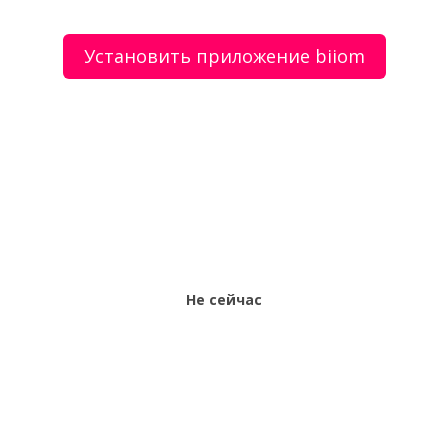
Установить приложение biiom
О сервисе
Объявления
Добавить объявление
Мой аккаунт
Условия и документы
Цены
Контакты
Рекомендательный сервис товаров и услуг.
Использование сайта biiom означает согласие с
пользовательским соглашением.
Политика обработки персональных данных
Оплата услуг сервиса biiom означает согласие с
офертой.
Не сейчас