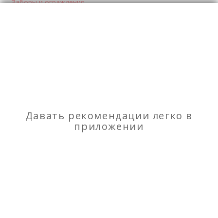
Заборы и ограждения
Отзывы
о Заборы, беседки, навесы
Моя оценка
Рекомендую
НЕ Рекомендую
Давать рекомендации легко в
приложении
Подарок ребёнку: именная слайд-книга. Художник
Волынец Николай Иванович
Ремонт квартир, под ключ