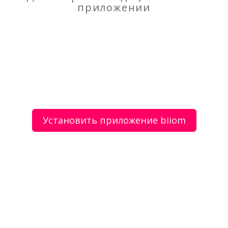
приложении
Вакансия: студентам и выпускникам школ,
колледжей и ВУЗов
О сервисе
Объявления
Добавить объявление
Мой аккаунт
Условия и документы
Цены
Контакты
Установить приложение biiom
Рекомендательный сервис товаров и услуг.
Использование сайта biiom означает согласие с
пользовательским соглашением.
Политика обработки персональных данных
Оплата услуг сервиса biiom означает согласие с
офертой.