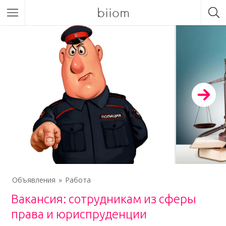
biiom
Объявления
Работа
Вакансия: сотрудникам из сферы
права и юриспруденции