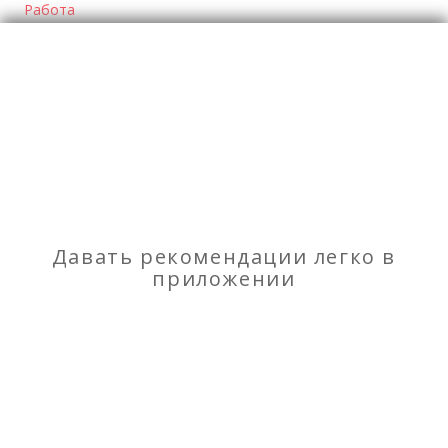
Работа
Отзывы
о Вакансия: сотрудникам из сферы права и
юриспруденции
Моя оценка
Рекомендую
НЕ Рекомендую
Давать рекомендации легко в
приложении
Вакансия: студентам и выпускникам школ,
колледжей и ВУЗов
Бизнес тренер Петр Пономарев