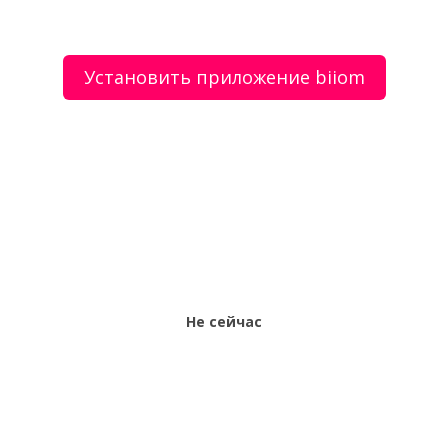
Установить приложение biiom
О сервисе
Объявления
Добавить объявление
Мой аккаунт
Условия и документы
Цены
Контакты
Рекомендательный сервис товаров и услуг.
Использование сайта biiom означает согласие с
пользовательским соглашением.
Политика обработки персональных данных
Оплата услуг сервиса biiom означает согласие с
офертой.
Не сейчас