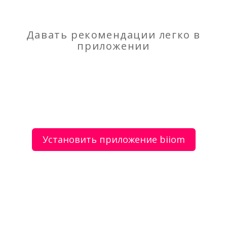
Стилист-имиджмейкер Марина Мустафина.
Москва и онлайн
Давать рекомендации легко в
приложении
О сервисе
Объявления
Добавить объявление
Мой аккаунт
Условия и документы
Цены
Контакты
Установить приложение biiom
Рекомендательный сервис товаров и услуг.
Использование сайта biiom означает согласие с
пользовательским соглашением.
Политика обработки персональных данных
Оплата услуг сервиса biiom означает согласие с
офертой.