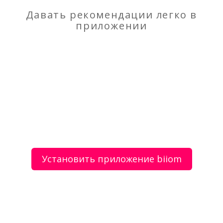
о Межкомнатные двери
Давать рекомендации легко в
приложении
Моя оценка
Рекомендую
НЕ Рекомендую
Требуется менеджер по работе с клиентами
Строительные услуги от а до я
Установить приложение biiom
О сервисе
Объявления
Добавить объявление
Мой аккаунт
Условия и документы
Цены
Контакты