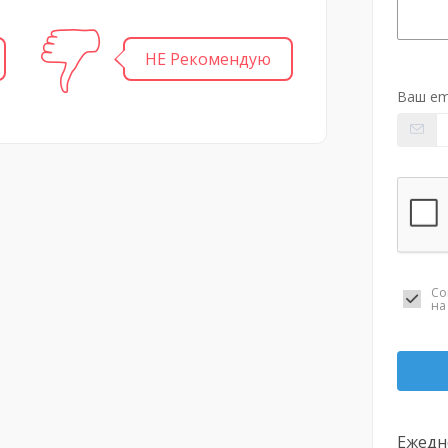
НЕ Рекомендую
Ваш em
Со
н
Ежедне