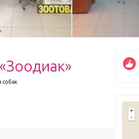
 «Зоодиак»
 собак
+
-