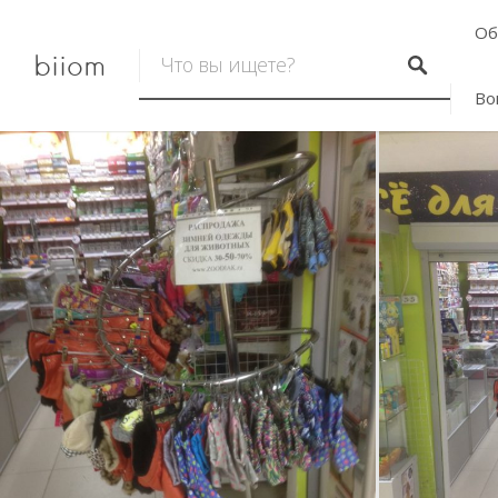
Об
biiom
Во