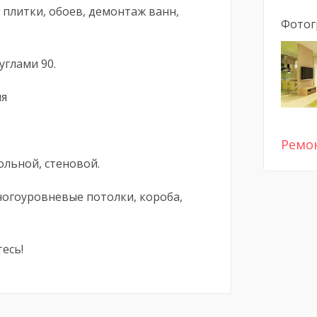
плитки, обоев, демонтаж ванн,
Фотог
углами 90.
ия
Ремо
ольной, стеновой.
ногоуровневые потолки, короба,
есь!