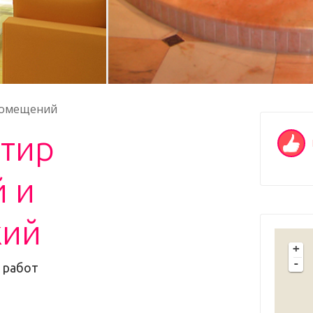
помещений
ртир
 и
кий
+
-
 работ