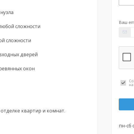
анузла
Ваш em
любой сложности
ой сложности
входных дверей
еревянных окон
Со
н
 отделке квартир и комнат.
пн-сб 