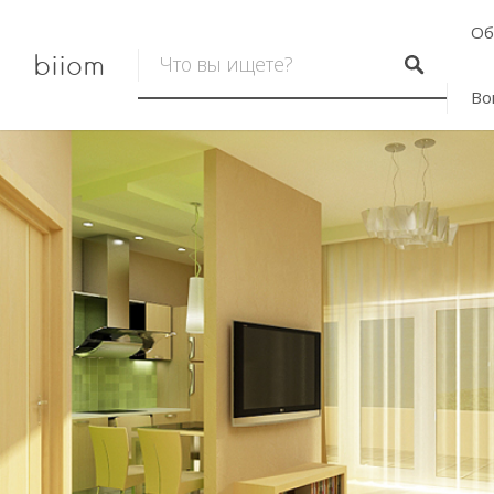
Об
biiom
Во