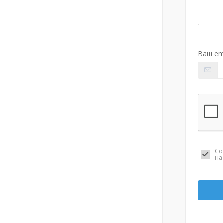
Ваш em
Со
н