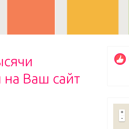
ысячи
 на Ваш сайт
+
-