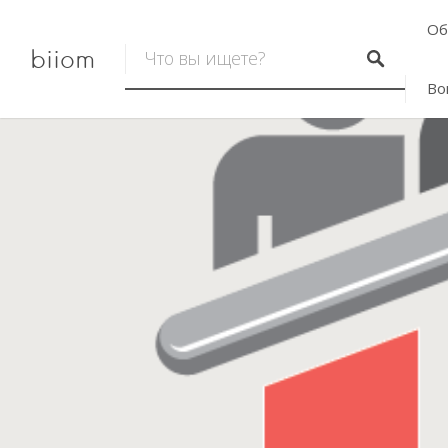
Об
biiom
Во