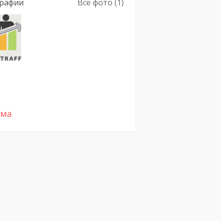
рафии
Все фото (1)
ама