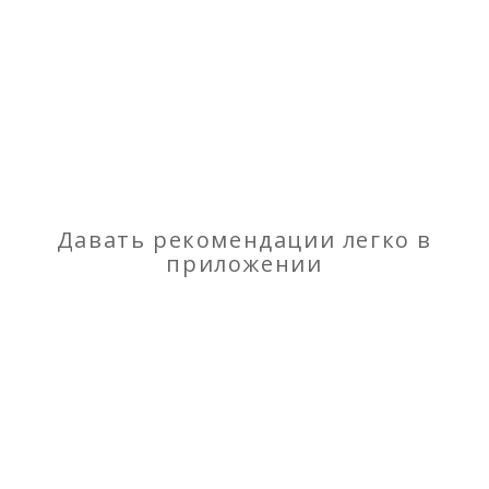
Отзывы
о Микрокальцит марки МК
Моя оценка
Рекомендую
НЕ Рекомендую
Давать рекомендации легко в
приложении
Услуги Автовышки
Мраморная крошка — весь фракционный ряд от
0,2 до 3 мм.