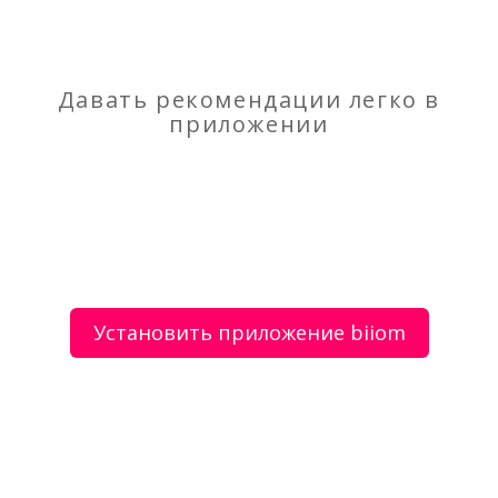
Изготовление печатей и штампов
Грузоперевозки
Давать рекомендации легко в
приложении
О сервисе
Объявления
Добавить объявление
Мой аккаунт
Условия и документы
Цены
Контакты
Установить приложение biiom
Рекомендательный сервис товаров и услуг.
Использование сайта biiom означает согласие с
пользовательским соглашением.
Политика обработки персональных данных
Оплата услуг сервиса biiom означает согласие с
офертой.