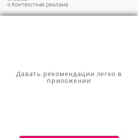
о Контекстная реклама
Моя оценка
Рекомендую
НЕ Рекомендую
Массажист Капралова Наталия Владимировна
Давать рекомендации легко в
Вывоз мусора в Нижнем Новгороде
приложении
О сервисе
Объявления
Добавить объявление
Мой аккаунт
Условия и документы
Цены
Контакты