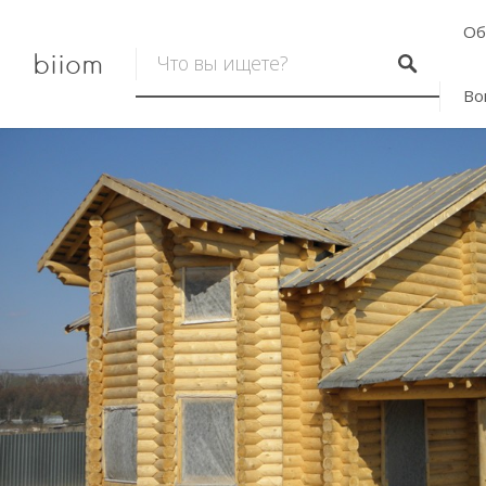
Об
biiom
Во