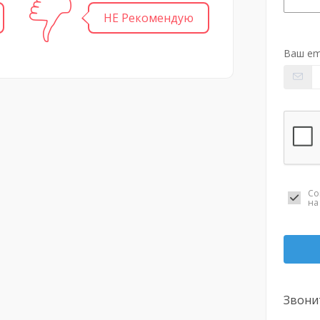
НЕ Рекомендую
Ваш em
Со
н
Звони