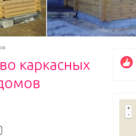
ов
во каркасных
 домов
+
-