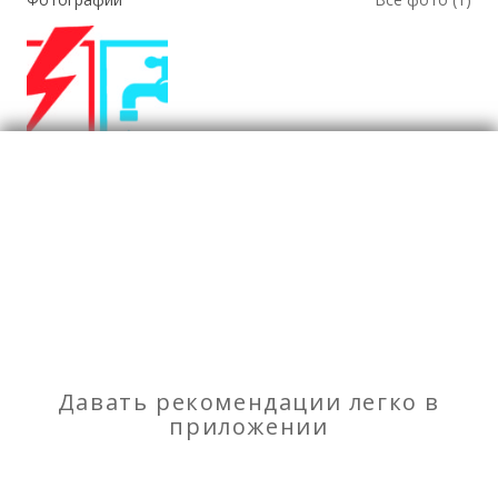
Консалтинг
Отзывы
о Строительно-техническая экспертиза
Моя оценка
Давать рекомендации легко в
приложении
Рекомендую
НЕ Рекомендую