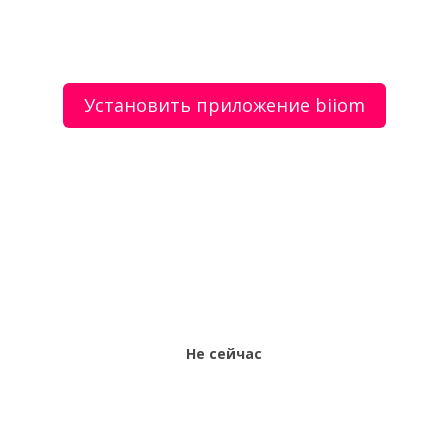
Установить приложение biiom
О сервисе
Объявления
Добавить объявление
Мой аккаунт
Условия и документы
Цены
Контакты
Рекомендательный сервис товаров и услуг.
Использование сайта biiom означает согласие с
пользовательским соглашением.
Политика обработки персональных данных
Оплата услуг сервиса biiom означает согласие с
офертой.
Не сейчас