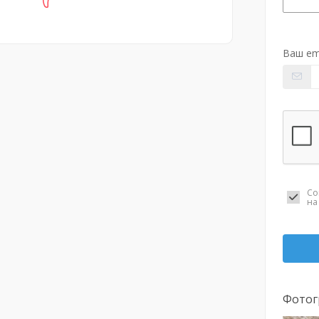
Ваш em
Со
н
Фотог