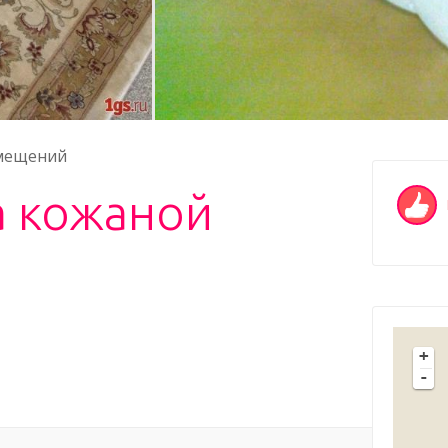
мещений
а кожаной
+
-