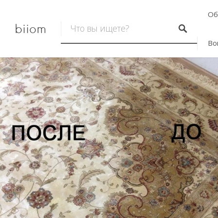
Об
biiom
Во