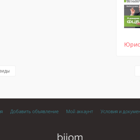
Юрис
виды
ия
Добавить объявление
Мой аккаунт
Условия и докуме