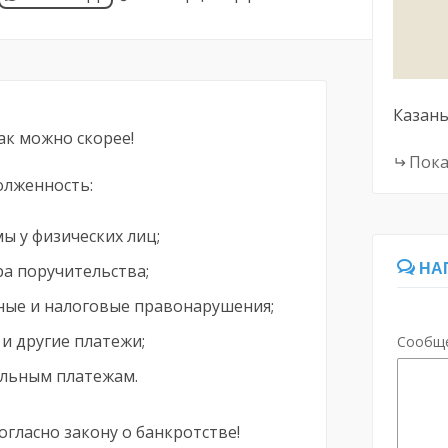
Казан
ак можно скорее!
Пока
долженность:
ы у физических лиц;
ра поручительства;
НА
ые и налоговые правонарушения;
 и другие платежи;
Сообщ
льным платежам.
огласно закону о банкротстве!