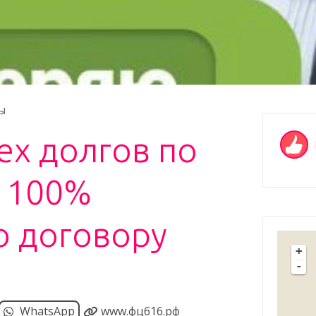
ы
ех долгов по
о 100%
о договору
+
-
WhatsApp
www.фцб16.рф