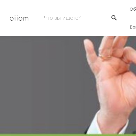
Об
biiom
Во