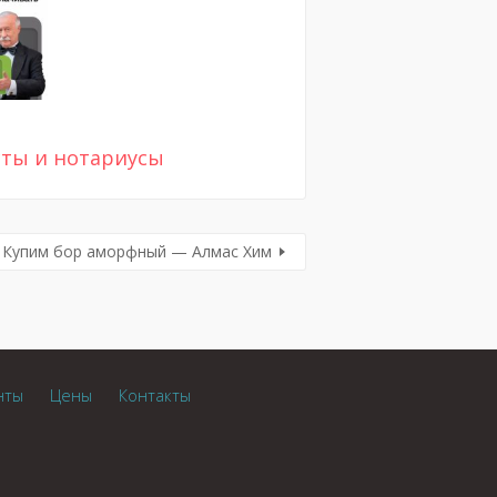
ты и нотариусы
Купим бор аморфный — Алмас Хим
нты
Цены
Контакты