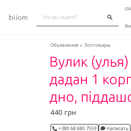
Об
biiom
Во
Объявления
Зоотовары
Вулик (улья)
дадан 1 корп
дно, піддаш
440 грн
+380 68 680 7559
Написать