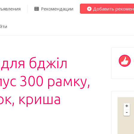
ъявления
Рекомендации
Добавить рекоме
йти
 для бджіл
ус 300 рамку,
ок, криша
+
-