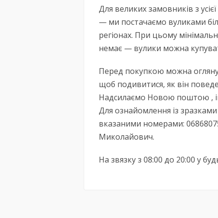
Для великих замовників з усіє
— ми постачаємо вуликами біль
регіонах. При цьому мінімаль
немає — вулики можна купуват
Перед покупкою можна оглянут
щоб подивитися, як він поведе 
Надсилаємо Новою поштою , ін
Для ознайомлення із зразками
вказаними номерами: 0686807
Миколайович.
На звязку з 08:00 до 20:00 у бу