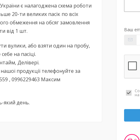
ї України є налагоджена схема роботи
ше 20-ти великих пасік по всіх
ного обмеження на обсяг замовлення
Ваш em
и від 1 шт.
и вулики, або взяти один на пробу,
себе на пасіці.
тайм, Делівері.
 нашої продукції телефонуйте за
559 , 0996229463 Максим
Со
н
дь-який день.