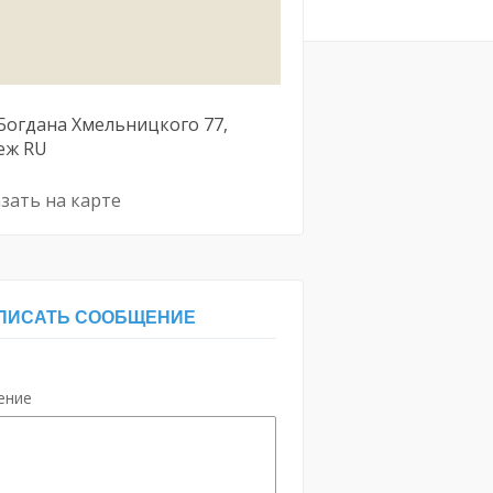
Богдана Хмельницкого
77
еж
RU
зать на карте
ПИСАТЬ СООБЩЕНИЕ
ение