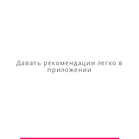
Отзывы
о Изделия из козьего пуха
Моя оценка
Рекомендую
НЕ Рекомендую
Давать рекомендации легко в
приложении
Уф печать высокого качества
Носки шерстяные от производителя – Фабрика
«Стильная Шерсть» ИП Ларина О.В.