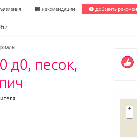
ъявления
Рекомендации
Добавить рекоме
йти
ериалы
 д0, песок,
пич
дителя
+
-