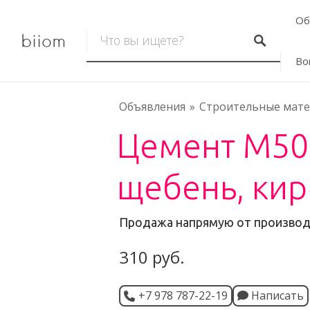
Об
biiom
Во
Объявления
Строительные мат
Цемент М500
щебень, кир
Продажа напрямую от произво
310 руб.
+7 978 787-22-19
Написать