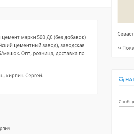
Севас
цемент марки 500 Д0 (без добавок)
йский цементный завод), заводская
Пока
уб/мешок. Опт, розница, доставка по
, кирпич. Сергей.
НА
Сообщ
ирпич