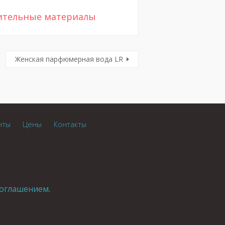
ительные материалы
Женская парфюмерная вода LR
нты
Цены
Контакты
оглашением.
.