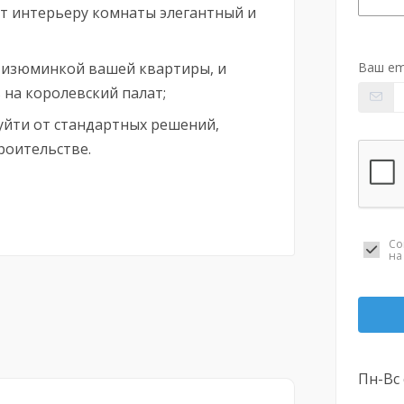
т интерьеру комнаты элегантный и
 изюминкой вашей квартиры, и
Ваш em
на королевский палат;
уйти от стандартных решений,
роительстве.
Со
н
Пн-Вс 