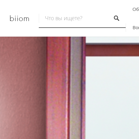
Об
biiom
Во