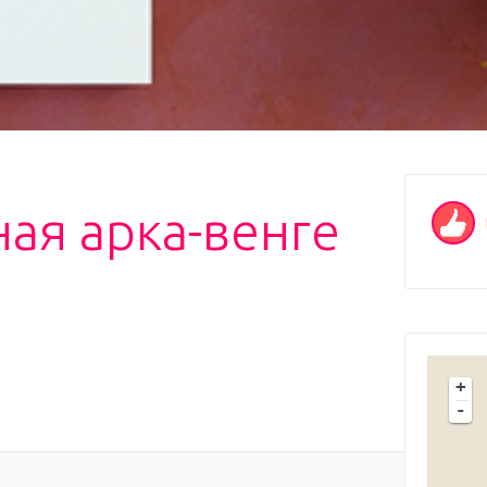
ая арка-венге
+
-