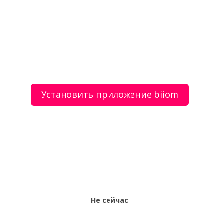
Асфальтируем дороги, площадки
О сервисе
Объявления
Добавить объявление
Мой аккаунт
Условия и документы
Цены
Контакты
Установить приложение biiom
Рекомендательный сервис товаров и услуг.
Использование сайта biiom означает согласие с
пользовательским соглашением.
Политика обработки персональных данных
Оплата услуг сервиса biiom означает согласие с
офертой.
Не сейчас