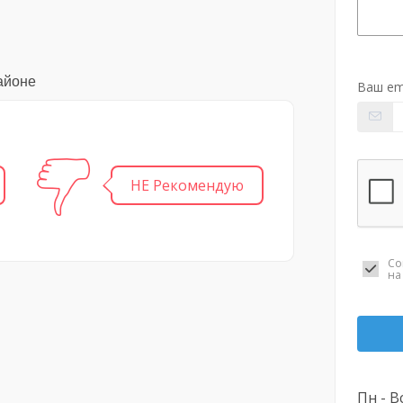
айоне
Ваш em
НЕ Рекомендую
Со
н
Пн - Вс