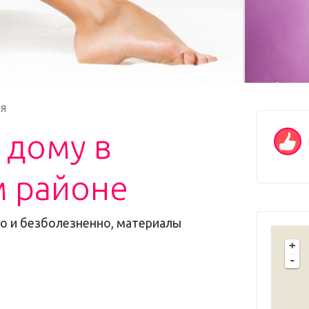
я
 дому в
 районе
о и безболезненно, материалы
+
-