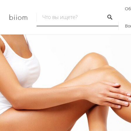
Об
biiom
Во