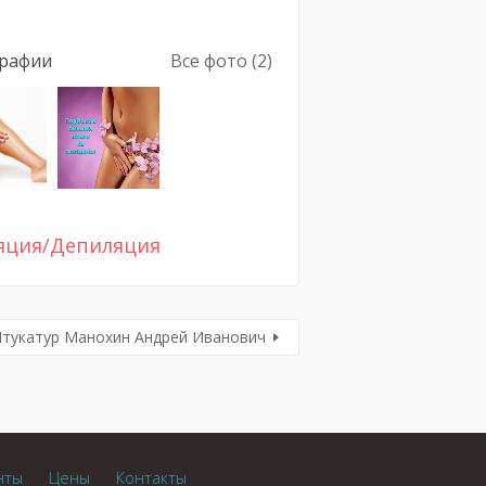
рафии
Все фото (2)
яция/Депиляция
тукатур Манохин Андрей Иванович
нты
Цены
Контакты