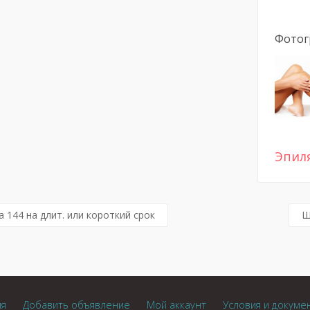
Фотог
Эпил
 144 на длит. или короткий срок
Ш
ия
Добавить объявление
Мой аккаунт
Условия и докуме