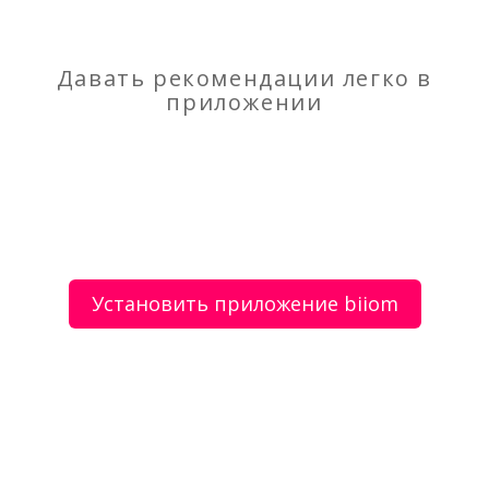
Проволка для рамок
Давать рекомендации легко в
приложении
О сервисе
Объявления
Добавить объявление
Мой аккаунт
Условия и документы
Цены
Контакты
Установить приложение biiom
Рекомендательный сервис товаров и услуг.
Использование сайта biiom означает согласие с
пользовательским соглашением.
Политика обработки персональных данных
Оплата услуг сервиса biiom означает согласие с
офертой.