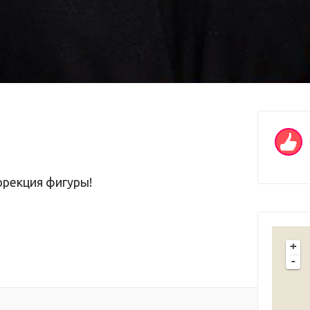
ррекция фигуры!
+
-