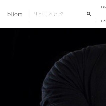
Об
biiom
Во