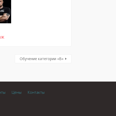
аж
Обучение категории «В»
нты
Цены
Контакты