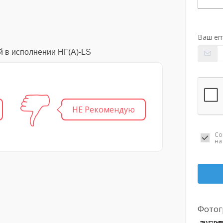
Ваш em
й в исполнении НГ(А)-LS
НЕ Рекомендую
Со
н
Фотог