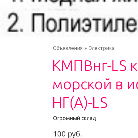
Объявления
Электрика
КМПВнг-LS к
морской в 
НГ(А)-LS
Огромный склад
100 руб.