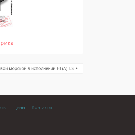
трика
вой морской в исполнении НГ(А)-LS
нты
Цены
Контакты