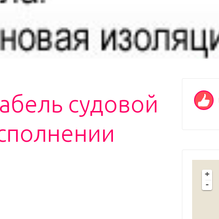
абель судовой
исполнении
+
-