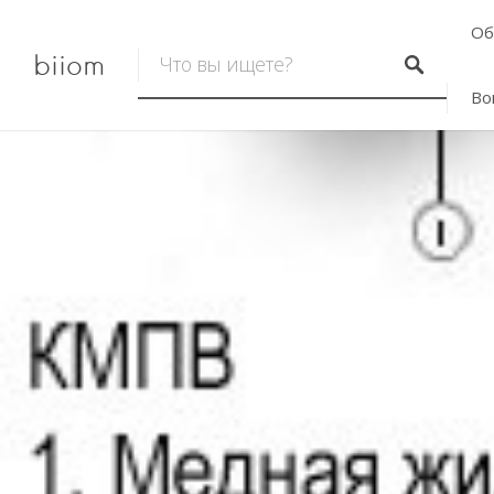
Об
biiom
Во