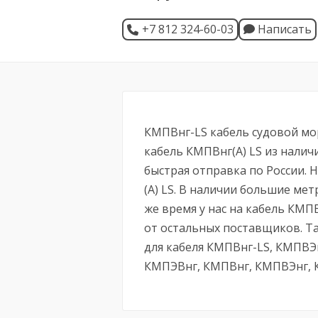
+7 812 324-60-03
Написать
КМПВнг-LS кабель судовой мор
кабель КМПВнг(А) LS из налич
быстрая отправка по России. 
(А) LS. В наличии большие мет
же время у нас на кабель КМПВ
от остальных поставщиков. Т
для кабеля КМПВнг-LS, КМПВЭ
КМПЭВнг, КМПВнг, КМПВЭнг, 