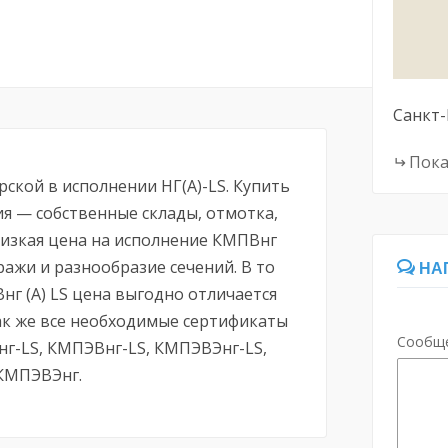
Санкт-
Пока
ской в исполнении НГ(А)-LS. Купить
ия — собственные склады, отмотка,
Низкая цена на исполнение КМПВнг
ражи и разнообразие сечений. В то
НА
нг (А) LS цена выгодно отличается
ак же все необходимые сертификаты
Сообщ
нг-LS, КМПЭВнг-LS, КМПЭВЭнг-LS,
КМПЭВЭнг.