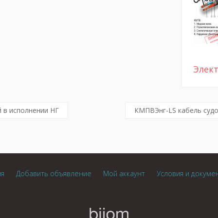
Элек
 в исполнении НГ
КМПВЭнг-LS кабель судо
ия
Добавить объявление
Мой аккаунт
Условия и докуме