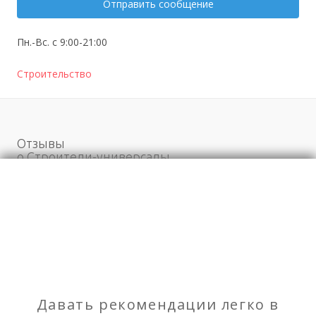
Отправить сообщение
Пн.-Вс. с 9:00-21:00
Строительство
Отзывы
о Строители-универсалы
Моя оценка
Рекомендую
НЕ Рекомендую
Отделочные работы помещений общего
Давать рекомендации легко в
пользования