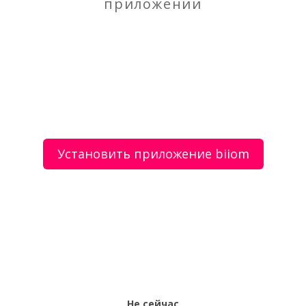
приложении
Ремонт офисных, жилых, промышленных
помещений
О сервисе
Объявления
Добавить объявление
Мой аккаунт
Условия и документы
Цены
Контакты
Установить приложение biiom
Рекомендательный сервис товаров и услуг.
Использование сайта biiom означает согласие с
пользовательским соглашением.
Политика обработки персональных данных
Оплата услуг сервиса biiom означает согласие с
офертой.
Не сейчас