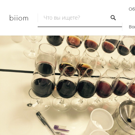
Об
biiom
Во