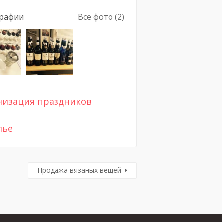
рафии
Все фото (2)
низация праздников
лье
Продажа вязаных вещей