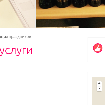
ация праздников
услуги
+
-