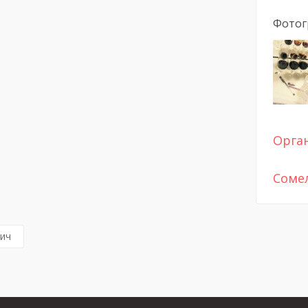
Фотог
Орга
Соме
вич