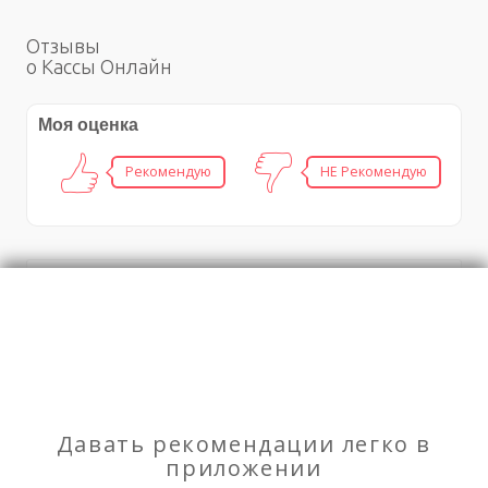
Отзывы
о Кассы Онлайн
Моя оценка
Рекомендую
НЕ Рекомендую
Установка (монтаж/демонтаж) и заправка
кондиционеров, сплит систем – ТОО «Kaz Service
Garant»
Плиточные работы внутренние и наружные
Давать рекомендации легко в
приложении