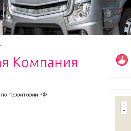
и
ая Компания
а по территории РФ
+
-