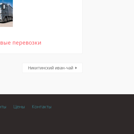
овые перевозки
Никитинский иван-чай
нты
Цены
Контакты