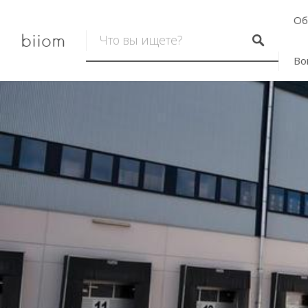
Об
biiom
Во