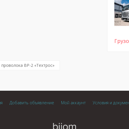
Груз
, проволока ВР-2 «Техтрос»
ия
Добавить объявление
Мой аккаунт
Условия и докуме