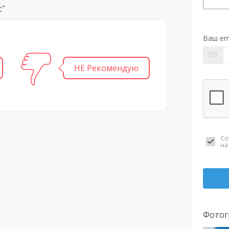
с"
Ваш em
НЕ Рекомендую
Со
н
Фотог