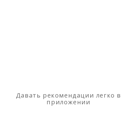
Отправить сообщение
Пн-Вс с 12:00 до 21:00
Фотографии
Все фото (1)
Давать рекомендации легко в
приложении
Курсы
Отзывы