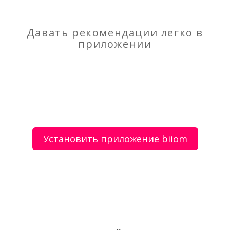
Ремонт, отделка в СПБ бытовых и
производственных помещений
Давать рекомендации легко в
приложении
О сервисе
Объявления
Добавить объявление
Мой аккаунт
Условия и документы
Цены
Контакты
Установить приложение biiom
Рекомендательный сервис товаров и услуг.
Использование сайта biiom означает согласие с
пользовательским соглашением.
Политика обработки персональных данных
Оплата услуг сервиса biiom означает согласие с
офертой.