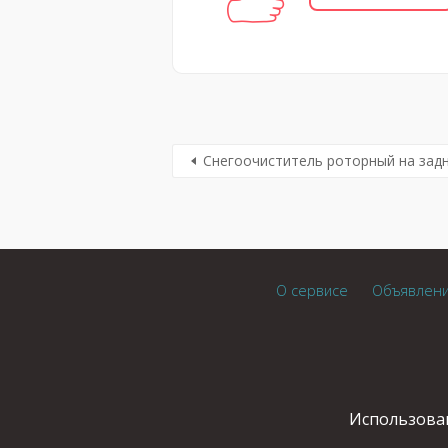
Снегоочиститель роторный на зад
О сервисе
Объявлен
Использован