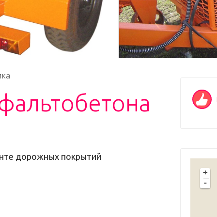
ика
сфальтобетона
онте дорожных покрытий
+
-