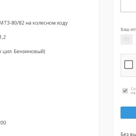
 МТЗ-80/82 на колесном ходу
Ваш em
1,2
-х цил. Бензиновый)
Со
н
200
Без вы