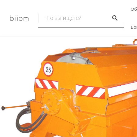
Об
biiom
Во