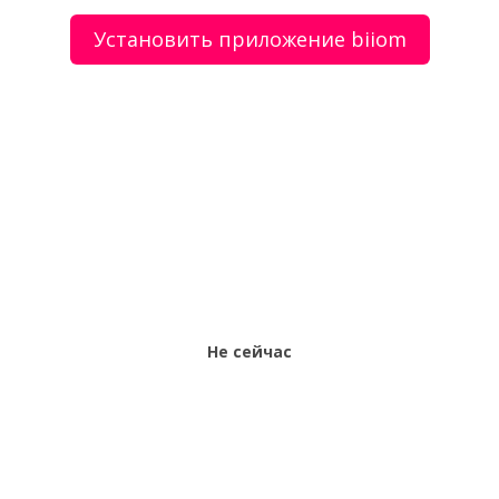
Установить приложение biiom
О сервисе
Объявления
Добавить объявление
Мой аккаунт
Условия и документы
Цены
Контакты
Рекомендательный сервис товаров и услуг.
Использование сайта biiom означает согласие с
пользовательским соглашением.
Политика обработки персональных данных
Не сейчас
Оплата услуг сервиса biiom означает согласие с
офертой.