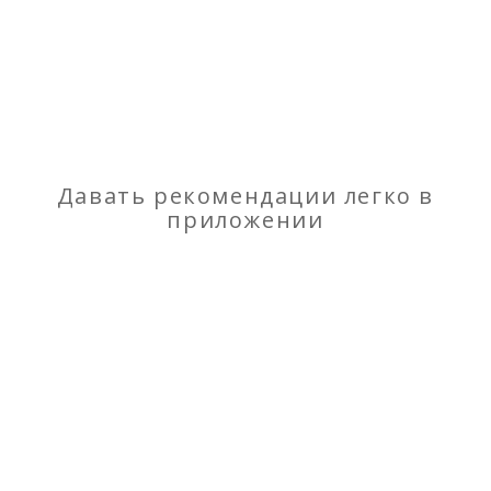
Отзывы
о Рефлексотерапия. Точечный массаж. Центр
ТКМ "Золотой дракон"
Моя оценка
Давать рекомендации легко в
приложении
Рекомендую
НЕ Рекомендую
Отзывов
1
Посмотреть отзывы
Продукция компании Гринвей: чудо-салфетки
Круглосуточные услуги эвакуатора в Харькове