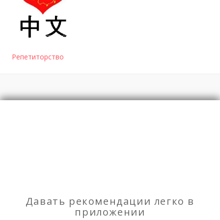
Репетиторство
Отзывы
о Репетитор по китайскому языку
Моя оценка
Рекомендую
НЕ Рекомендую
Давать рекомендации легко в
Юридична допомога
приложении