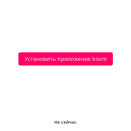
Аренда авто для работы в такси
О сервисе
Объявления
Добавить объявление
Мой аккаунт
Условия и документы
Цены
Контакты
Установить приложение biiom
Рекомендательный сервис товаров и услуг.
Использование сайта biiom означает согласие с
пользовательским соглашением.
Политика обработки персональных данных
Оплата услуг сервиса biiom означает согласие с
офертой.
Не сейчас