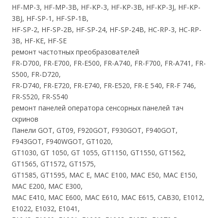
HF-MP-3, HF-MP-3B, HF-KP-3, HF-KP-3B, HF-KP-3J, HF-KP-
3BJ, HF-SP-1, HF-SP-1B,
HF-SP-2, HF-SP-2B, HF-SP-24, HF-SP-24B, HC-RP-3, HC-RP-
3B, HF-KE, HF-SE
ремонт частотных преобразователей
FR-D700, FR-E700, FR-E500, FR-A740, FR-F700, FR-A741, FR-
S500, FR-D720,
FR-D740, FR-E720, FR-E740, FR-E520, FR-E 540, FR-F 746,
FR-S520, FR-S540
ремонт панелей оператора сенсорных панелей тач
скринов
Панели GOT, GT09, F920GOT, F930GOT, F940GOT,
F943GOT, F940WGOT, GT1020,
GT1030, GT 1050, GT 1055, GT1150, GT1550, GT1562,
GT1565, GT1572, GT1575,
GT1585, GT1595, МАС Е, MAC E100, MAC E50, MAC E150,
MAC E200, MAC E300,
MAC E410, MAC E600, MAC E610, MAC E615, CAB30, E1012,
E1022, E1032, Е1041,