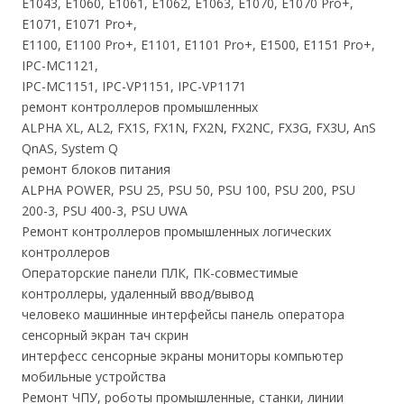
Е1043, E1060, E1061, E1062, E1063, E1070, E1070 Pro+,
E1071, E1071 Pro+,
E1100, E1100 Pro+, E1101, E1101 Pro+, E1500, E1151 Pro+,
IPC-MC1121,
IPC-MC1151, IPC-VP1151, IPC-VP1171
ремонт контроллеров промышленных
ALPHA XL, AL2, FX1S, FX1N, FX2N, FX2NC, FX3G, FX3U, AnS
QnAS, System Q
ремонт блоков питания
ALPHA POWER, PSU 25, PSU 50, PSU 100, PSU 200, PSU
200-3, PSU 400-3, PSU UWA
Ремонт контроллеров промышленных логических
контроллеров
Операторские панели ПЛК, ПК-совместимые
контроллеры, удаленный ввод/вывод
человеко машинные интерфейсы панель оператора
сенсорный экран тач скрин
интерфесс сенсорные экраны мониторы компьютер
мобильные устройства
Ремонт ЧПУ, роботы промышленные, станки, линии