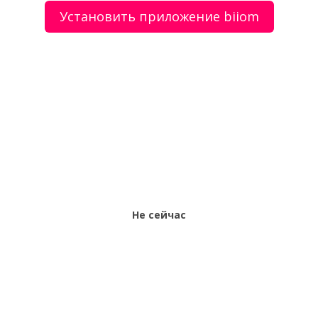
Установить приложение biiom
О сервисе
Объявления
Добавить объявление
Мой аккаунт
Условия и документы
Цены
Контакты
Рекомендательный сервис товаров и услуг.
Использование сайта biiom означает согласие с
пользовательским соглашением.
Политика обработки персональных данных
Не сейчас
Оплата услуг сервиса biiom означает согласие с
офертой.