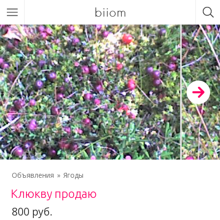
biiom
Объявления
Ягоды
Клюкву продаю
800 руб.