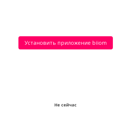
О сервисе
Объявления
Добавить объявление
Мой аккаунт
Условия и документы
Цены
Контакты
Установить приложение biiom
Рекомендательный сервис товаров и услуг.
Использование сайта biiom означает согласие с
пользовательским соглашением.
Политика обработки персональных данных
Оплата услуг сервиса biiom означает согласие с
офертой.
Не сейчас