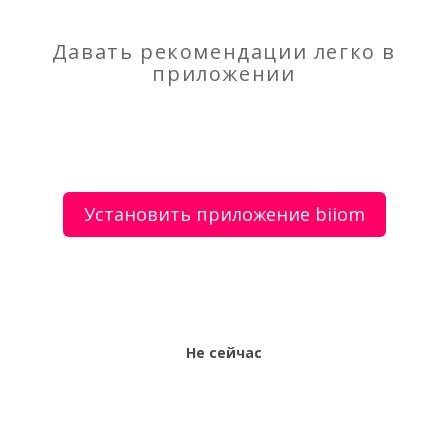
О сервисе
Объявления
Добавить объявление
Мой аккаунт
Условия и документы
Цены
Контакты
Давать рекомендации легко в
приложении
Рекомендательный сервис товаров и услуг.
Использование сайта biiom означает согласие с
пользовательским соглашением.
Политика обработки персональных данных
Установить приложение biiom
Оплата услуг сервиса biiom означает согласие с
офертой.
Не сейчас
Все права защищены © 2017-2026 biiom